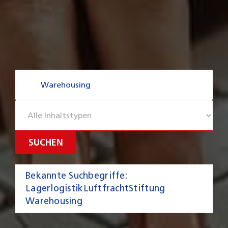
Filter
by
post
type
Bekannte Suchbegriffe:
Lagerlogistik
Luftfracht
Stiftung
Warehousing