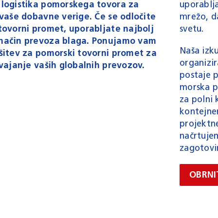
logistika pomorskega tovora za
uporablj
 vaše dobavne verige. Če se odločite
mrežo, d
tovorni promet, uporabljate najbolj
svetu.
način prevoza blaga. Ponujamo vam
Naša izk
šitev za pomorski tovorni promet za
organizi
vajanje vaših globalnih prevozov.
postaje p
morska pr
za polni 
kontejner
projektne
načrtuje
zagotovi
OBRNI