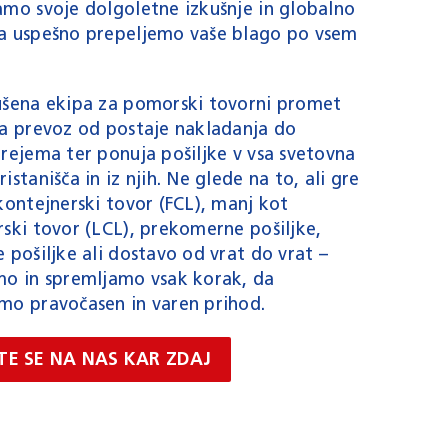
amo svoje dolgoletne izkušnje in globalno
a uspešno prepeljemo vaše blago po vsem
ušena ekipa za pomorski tovorni promet
ra prevoz od postaje nakladanja do
rejema ter ponuja pošiljke v vsa svetovna
istanišča in iz njih. Ne glede na to, ali gre
kontejnerski tovor (FCL), manj kot
ski tovor (LCL), prekomerne pošiljke,
 pošiljke ali dostavo od vrat do vrat –
mo in spremljamo vsak korak, da
mo pravočasen in varen prihod.
TE SE NA NAS KAR ZDAJ