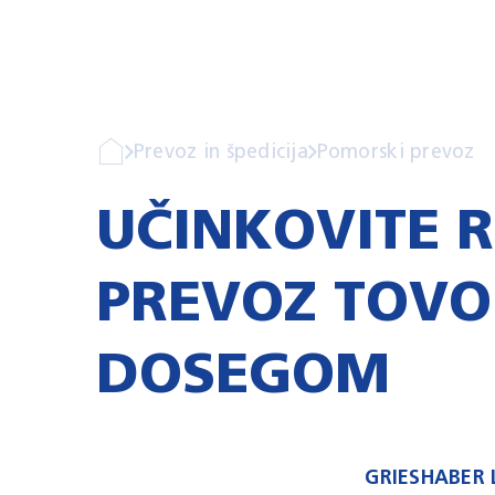
Prevoz in špedicija
Pomorski prevoz
UČINKOVITE 
PREVOZ TOVO
DOSEGOM
GRIESHABER 