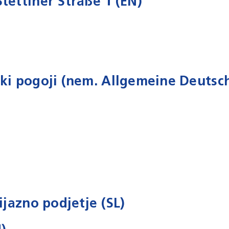
tettiner Straße 1 (EN)
jski pogoji (nem. Allgemeine Deuts
ijazno podjetje (SL)