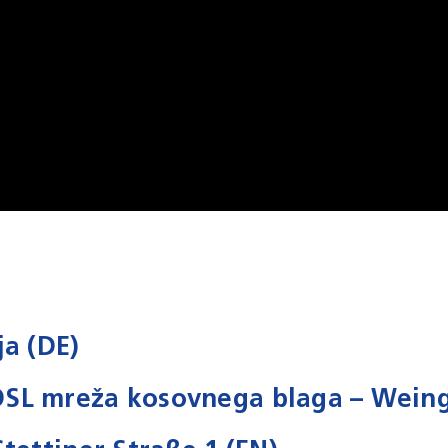
ja (DE)
SL mreža kosovnega blaga – Weing