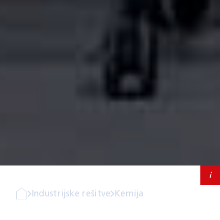
Storitve
Kariera
Pišite nam
i
Industrijske rešitve
Kemija