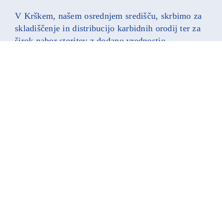
V Krškem, našem osrednjem središču, skrbimo za
skladiščenje in distribucijo karbidnih orodij ter za
širok nabor storitev z dodano vrednostjo
(predhodna montaža, kompletiranje, prilagoditve
za posamezne države, označevanje, tehnični
pregledi).
Tedenski prevozi iz nemških proizvodnih obratov
zagotavljajo neprekinjeno oskrbo in optimizirajo
učinkovitost logistične verige. Naše prilagojene
rešitve zagotavljajo najvišjo kakovost in
zanesljivost delovanja.
NAVEŽITE KONTAKT KAR ZDAJ