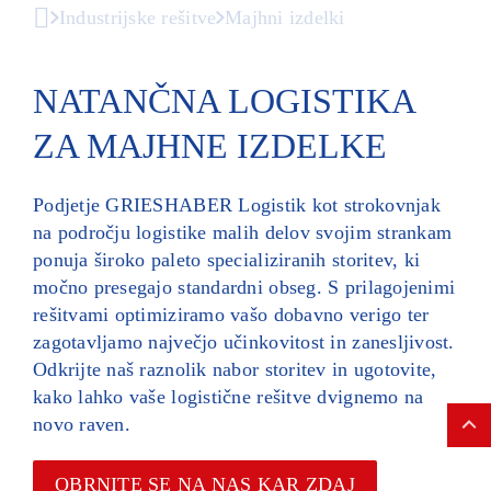
Industrijske rešitve
Majhni izdelki
NATANČNA LOGISTIKA
ZA MAJHNE IZDELKE
Podjetje GRIESHABER Logistik kot strokovnjak
na področju logistike malih delov svojim strankam
ponuja široko paleto specializiranih storitev, ki
močno presegajo standardni obseg. S prilagojenimi
rešitvami optimiziramo vašo dobavno verigo ter
zagotavljamo največjo učinkovitost in zanesljivost.
Odkrijte naš raznolik nabor storitev in ugotovite,
kako lahko vaše logistične rešitve dvignemo na
novo raven.
OBRNITE SE NA NAS KAR ZDAJ