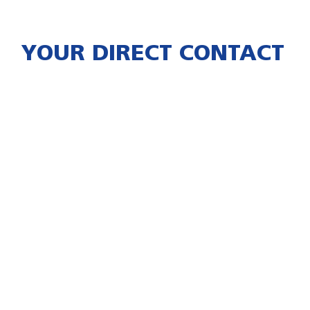
YOUR DIRECT CONTACT
We’re here for you! Contact us anytime –
our team of experts looks forward to
quickly answering all your questions and
inquiries.