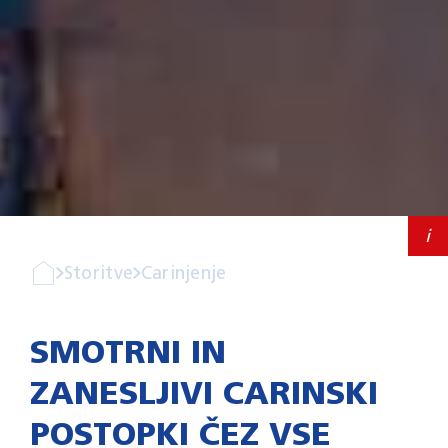
Storitve
Kariera
Pišite nam
i
Storitve
Carinjenje
SMOTRNI IN
ZANESLJIVI CARINSKI
POSTOPKI ČEZ VSE