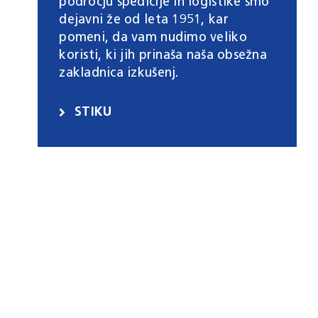
področju špedicije in logistike smo
dejavni že od leta 1951, kar
pomeni, da vam nudimo veliko
koristi, ki jih prinaša naša obsežna
zakladnica izkušenj.
STIKU