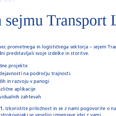
ic 2025
a sejmu Transport 
unec prometnega in logističnega sektorja – sejem Tr
 predstavljali svoje izdelke in storitve.
šne projekte
ejavnosti na področju trajnosti.
ih in razvoju v panogi
zlične aplikacije
ividualnih zahtevah
01.
Izkoristite priložnost in se z nami pogovorite o na
 strokovnjaki se veselijo izmenjave idej z vami.