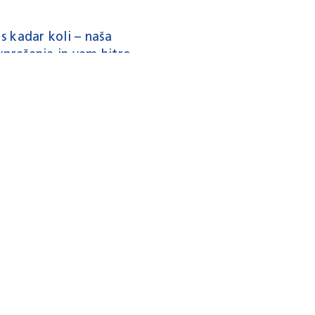
s kadar koli – naša
vprašanja in vam hitro
eljah.
ITEN DIREKT ERH
ssen. Abonnieren Sie unseren Newsletter und bleibe
content from
HubSpot
. To access the actual content, cli
so will share data with third-party providers.
Accept requir
More Information