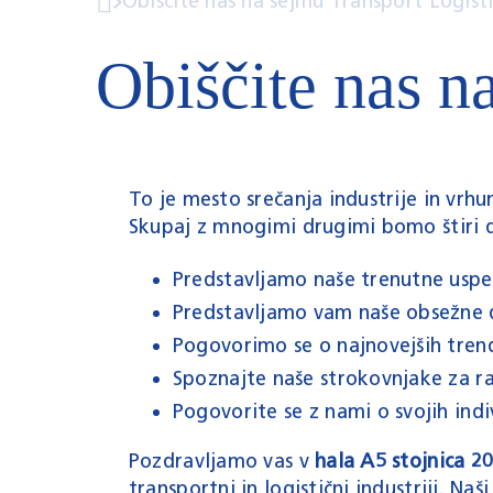
Obiščite nas na sejmu Transport Logist
Obiščite nas n
To je mesto srečanja industrije in vrh
Skupaj z mnogimi drugimi bomo štiri dni
Predstavljamo naše trenutne uspe
Predstavljamo vam naše obsežne d
Pogovorimo se o najnovejših trend
Spoznajte naše strokovnjake za ra
Pogovorite se z nami o svojih ind
Pozdravljamo vas v
hala A5 stojnica 2
transportni in logistični industriji.
Naši