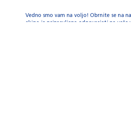
Vedno smo vam na voljo! Obrnite se na na
ekipa je pripravljena odgovarjati na vaša 
in kompetentno pomagati pri vseh vaših ž
ALLE NEUIGKE
Keine wichtigen Informationen mehr verpa
You are currently viewing a placeholder 
Unblock content